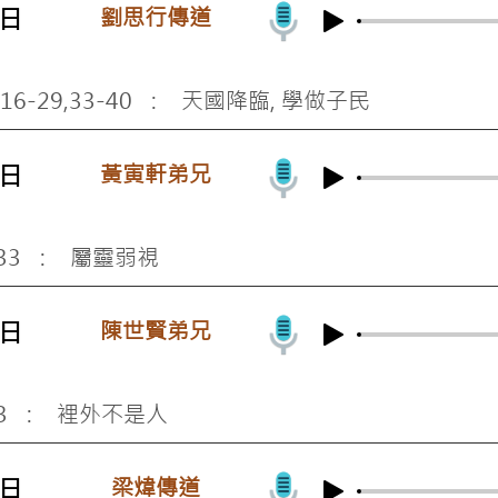
劉思行傳道
3日
,16-29,33-40 : 天國降臨, 學做子民
黃寅軒弟兄
7日
-33 : 屬靈弱視
陳世賢弟兄
0日
23 : 裡外不是人
梁煒傳道
3日