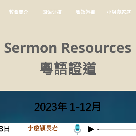
教會簡介
国语证道
粵語證道
小組與家庭
Sermon Resources
粵語證道
2023年 1-12月
李啟穎長老
03日