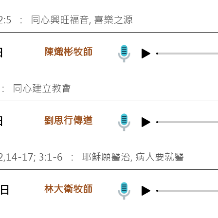
-2:5 : 同心興旺福音, 喜樂之源
陳熾彬牧師
日
5 : 同心建立教會
劉思行傳道
日
2,14-17; 3:1-6 : 耶穌願醫治, 病人要就醫
林大衛牧師
5日