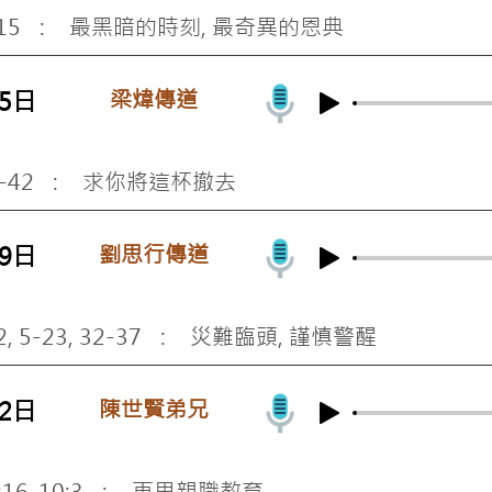
1-15 : 最黑暗的時刻, 最奇異的恩典
梁煒傳道
05日
2-42 : 求你將這杯撤去
劉思行傳道
29日
2, 5-23, 32-37 : 災難臨頭, 謹慎警醒
陳世賢弟兄
22日
 9:16-10:3 : 再思親職教育