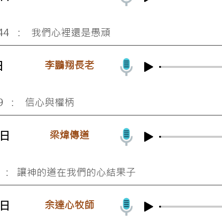
0-44 : 我們心裡還是愚頑
李鵬翔長老
日
29 : 信心與權柄
梁煒傳道
3日
-9 : 讓神的道在我們的心結果子
余達心牧師
6日