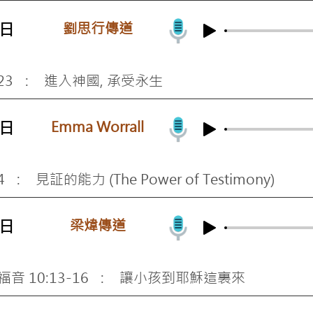
劉思行傳道
4日
-23 : 進入神國, 承受永生
Emma Worrall
7日
 : 見証的能力 (The Power of Testimony)
梁煒傳道
0日
福音 10:13-16
: 讓小孩到耶穌這裏來