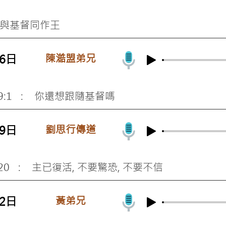
: 與基督同作王
陳澔盟弟兄
26日
-9:1 : 你還想跟隨基督嗎
劉思行傳道
19日
-20 : 主已復活, 不要驚恐, 不要不信
黃弟兄
12日