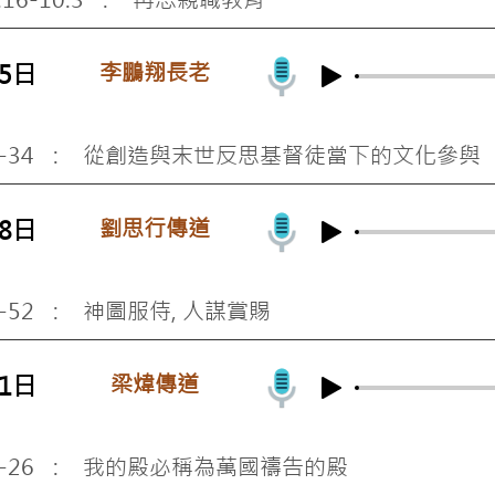
李鵬翔長老
15日
-34
: 從創造與末世反思基督徒當下的文化參與
劉思行傳道
08日
-52
: 神圖服侍, 人謀賞賜
梁煒傳道
01日
-26
: 我的殿必稱為萬國禱告的殿