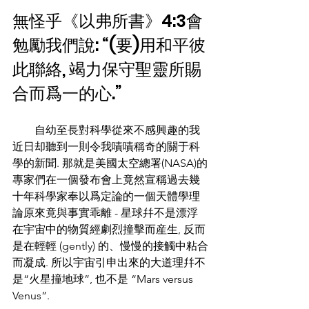
無怪乎《以弗所書》4:3會
勉勵我們說: “(要)用和平彼
此聯絡, 竭力保守聖靈所賜
合而爲一的心.” 
        自幼至長對科學從來不感興趣的我
近日却聽到一則令我嘖嘖稱奇的關于科
學的新聞. 那就是美國太空總署(NASA)的
專家們在一個發布會上竟然宣稱過去幾
十年科學家奉以爲定論的一個天體學理
論原來竟與事實乖離 - 星球幷不是漂浮
在宇宙中的物質經劇烈撞擊而産生, 反而
是在輕輕 (gently) 的、慢慢的接觸中粘合
而凝成. 所以宇宙引申出來的大道理幷不
是“火星撞地球”, 也不是 “Mars versus 
Venus”.