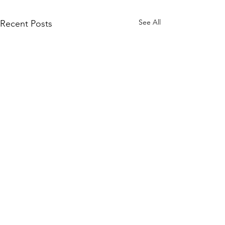
See All
Recent Posts
Comments
不自由, 毋寧死?
耶穌得勝的記號