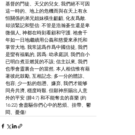
基督的門徒、天父的兒女, 我們絕不可因
這一時的、地上的危機而與在天上有永
恒關係的弟兄姐妹橫生齟齬, 化友爲敵. 
却須緊記和堅信: 不管是浩瀚蒼生還是卑
微個人, 神都在時刻看顧和守護. 祂會千
年如一日地繼續用公義和慈愛來承托和
掌管大地. 我常認爲作爲中國信徒, 我們
是蠻有福氣的, 因爲: 幼承庭訓, 我們自小
已明白煮豆燃箕的不該; 信主以來, 我們
也學會靈裏合一的當然. 本人相信惟有藉
著彼此鼓勵, 互相記念; 多一分的體諒、
包容; 少一點的怨懣、嫌弃, 我們才能够
同舟共濟, 穩度時艱. 但願神所賜出人意
外的平安 (腓4:7) 和不能奪去的喜樂 (約
16:22) 會盡驅你們心中的愁煩、挂帶、鬱
悶、憂傷!