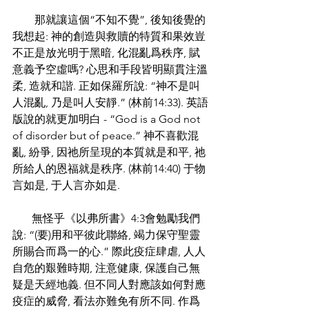
        那就讓這個“不知不覺”, 後知後覺的
我想起: 神的創造與救贖的特質和果效豈
不正是放光明于黑暗, 化混亂爲秩序, 賦
意義予空虛嗎? 心思和手段皆明顯貫注溫
柔, 造就和諧. 正如保羅所說: “神不是叫
人混亂, 乃是叫人安靜.” (林前14:33). 英語
版說的就更加明白 - “God is a God not 
of disorder but of peace.” 神不喜歡混
亂, 紛爭, 因祂所呈現的本質就是和平, 祂
所給人的恩福就是秩序. (林前14:40) 于物
言如是, 于人言亦如是.
       無怪乎《以弗所書》4:3會勉勵我們
說: “(要)用和平彼此聯絡, 竭力保守聖靈
所賜合而爲一的心.” 際此疫症肆虐, 人人
自危的艱難時期, 注意健康, 保護自己無
疑是天經地義. 但不同人對應該如何對應
疫症的威脅, 看法亦難免有所不同. 作爲